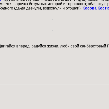
 имеется парочка безумных историй из прошлого; обаяшку с
бодного (да-да девчули, вздохнули и отошли),
Косова Кост
вигайся вперед, радуйся жизни, люби свой санбёрстовый Ги