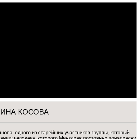
ТИНА КОСОВА
шопа, одного из старейших участников группы, который
ании; человека, которого Минздрав постоянно понапрасну