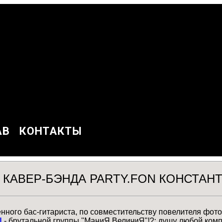
АВ
КОНТАКТЫ
 КАВЕР-БЭНДА PARTY.FON КОНСТАН
ного бас-гитариста, по совместительству повелителя фото
N
- брутальной группы "МаниЯ ВеличиЯ"!?; душу любой комп