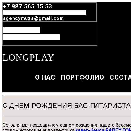
+7 987 565 15 53
Узнать Стоимость Выступления
agencymuza@gmail.com
Наши Артисты
Прокат Оборудования
LONGPLAY
О НАС
ПОРТФОЛИО
СОСТ
С ДНЕМ РОЖДЕНИЯ БАС-ГИТАРИСТА
Сегодня мы поздравляем с днем рождения нашего бессмен
стоял у истоков еще прадедушки
кавер-бенда PARTY.FO