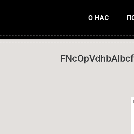
О НАС
П
FNcOpVdhbAlbc