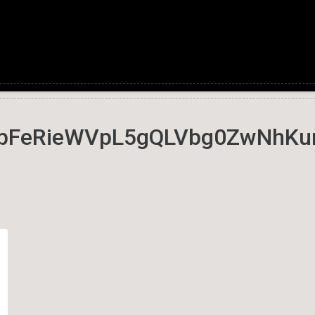
bbFeRieWVpL5gQLVbg0ZwNhKu