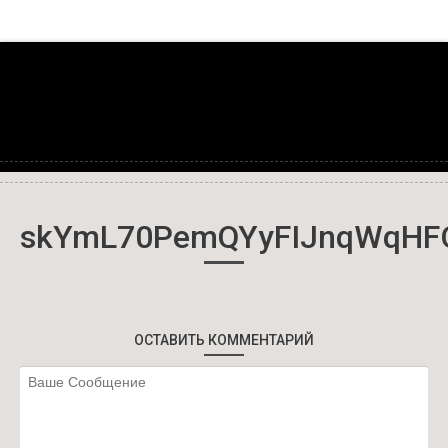
skYmL70PemQYyFIJnqWqHFO
ОСТАВИТЬ КОММЕНТАРИЙ