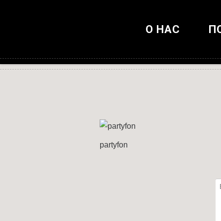
О НАС
П
partyfon